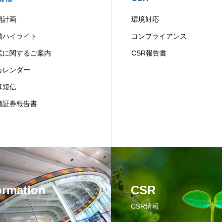
期計画
環境対応
績ハイライト
コンプライアンス
式に関するご案内
CSR報告書
Rカレンダー
算短信
価証券報告書
ormation
CSR
CSR情報