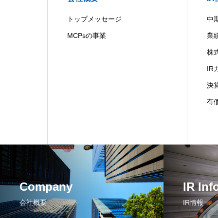
トップメッセージ
中
MCPsの事業
業
株
I
決
有
Company
IR Inf
会社概要
IR情報